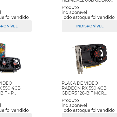
HEIMDALL 6GB GDDR6...
Produto
l
indisponível
ue foi vendido
Todo estoque foi vendido
SPONÍVEL
INDISPONÍVEL
VIDEO
PLACA DE VIDEO
 550 4GB
RADEON RX 550 4GB
T - P...
GDDR5 128-BIT MCR...
Produto
l
indisponível
ue foi vendido
Todo estoque foi vendido