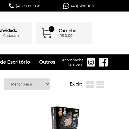
(48) 3198-1038
(48) 3198-1038
0
convidado
Carrinho
Cadastro
R$ 0,00
Acompanhe
de Escritório
Outros
também
Exibir: