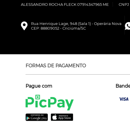
ALESSANDRO ROCHA FLECK 07914347965 ME
CNPJ 
Rua Henrique Lage, 948 (Sala 1) - Operária Nova
CEP: 88809052 - Criciúma/SC
FORMAS DE PAGAMENTO
Pague com
Bandei