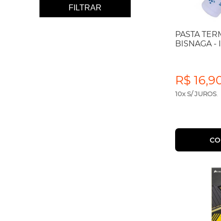
FILTRAR
PASTA TER
BISNAGA -
R$ 16,9
10x S/ JUROS
.
CO