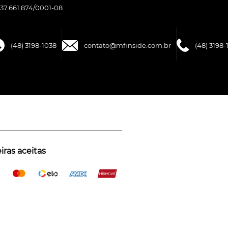
37.661.874/0001-08
(48) 3198-1038
contato@mfinside.com.br
(48) 3198-
ras aceitas