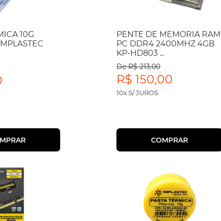
MICA 10G
PENTE DE MEMORIA RAM
 IMPLASTEC
PC DDR4 2400MHZ 4GB
KP-HD803 ...
De R$ 213,00
R$ 150,00
0
10x S/ JUROS
.
MPRAR
COMPRAR