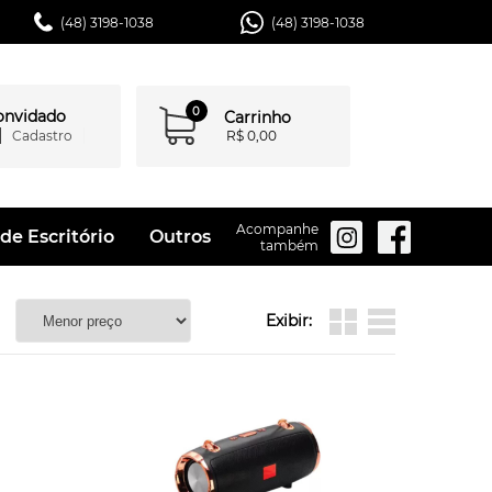
(48) 3198-1038
(48) 3198-1038
0
convidado
Carrinho
Cadastro
R$ 0,00
Acompanhe
de Escritório
Outros
também
Exibir: