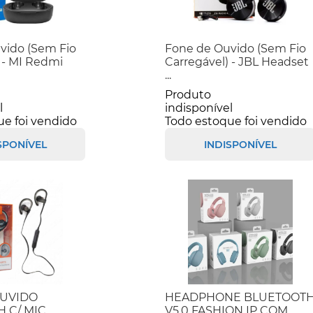
vido (Sem Fio
Fone de Ouvido (Sem Fio
 - MI Redmi
Carregável) - JBL Headset
...
Produto
l
indisponível
ue foi vendido
Todo estoque foi vendido
SPONÍVEL
INDISPONÍVEL
OUVIDO
HEADPHONE BLUETOOT
 C/ MIC.
V5.0 FASHION IP COM