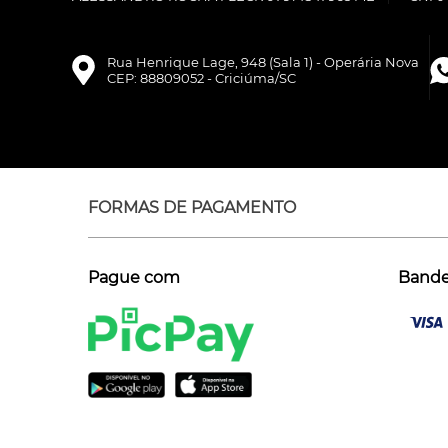
Rua Henrique Lage, 948 (Sala 1) - Operária Nova
CEP: 88809052 - Criciúma/SC
FORMAS DE PAGAMENTO
Pague com
Bandei