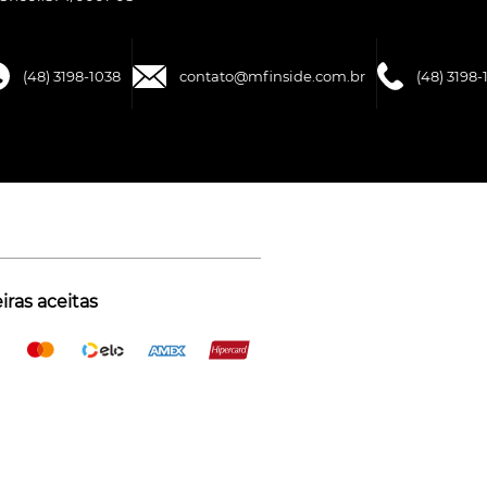
(48) 3198-1038
contato@mfinside.com.br
(48) 3198-
ras aceitas