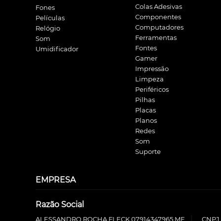
Colas Adesivas
Fones
Componentes
Películas
Computadores
Relógio
Ferramentas
Som
Fontes
Umidificador
Gamer
Impressão
Limpeza
Periféricos
Pilhas
Placas
Planos
Redes
Som
Suporte
EMPRESA
Razão Social
ALESSANDRO ROCHA FLECK 07914347965 ME
CNPJ 