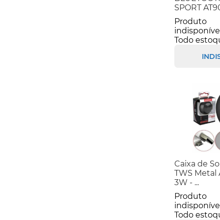
SPORT AT907
Produto
indisponíve
Todo estoq
INDI
Caixa de S
TWS Metal 
3W - ...
Produto
indisponíve
Todo estoq